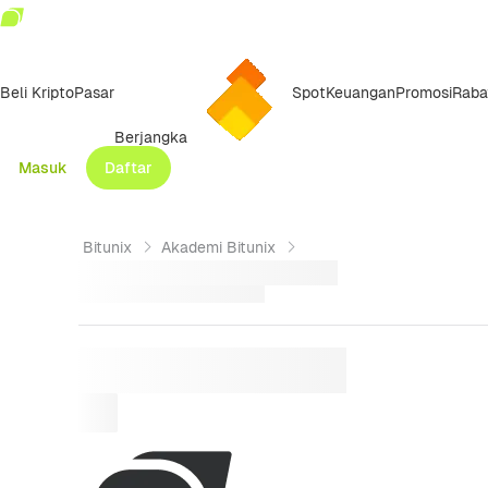
Beli Kripto
Pasar
Spot
Keuangan
Promosi
Raba
Berjangka
Masuk
Daftar
Bitunix
Akademi Bitunix