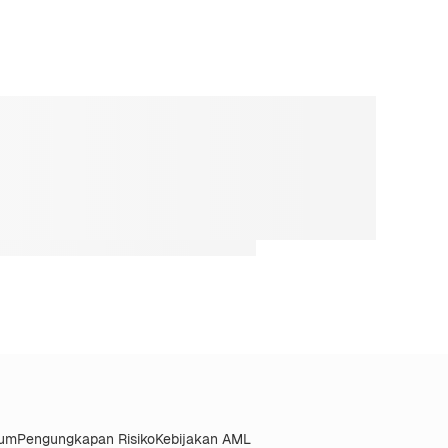
kum
Pengungkapan Risiko
Kebijakan AML