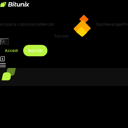
Acquista criptovalute
Mercati
Spot
Keuangan
Pr
Futures
/
Accedi
Iscriviti