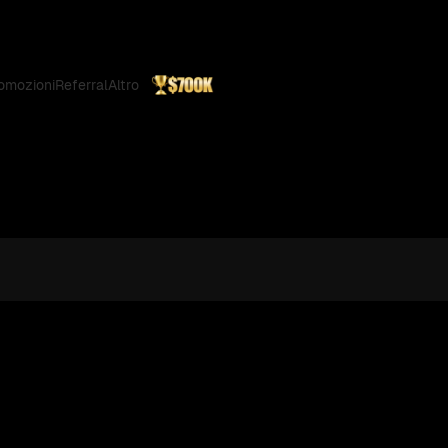
omozioni
Referral
Altro