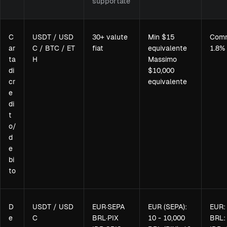
supportate
C
USDT / USD
30+ valute
Min $15
Comm
ar
C / BTC / ET
fiat
equivalente
1.8%
ta
H
Massimo
di
$10,000
cr
equivalente
e
di
t
o/
d
e
bi
to
D
USDT / USD
EUR·SEPA
EUR (SEPA):
EUR:
e
C
BRL·PIX
10 - 10,000
BRL: