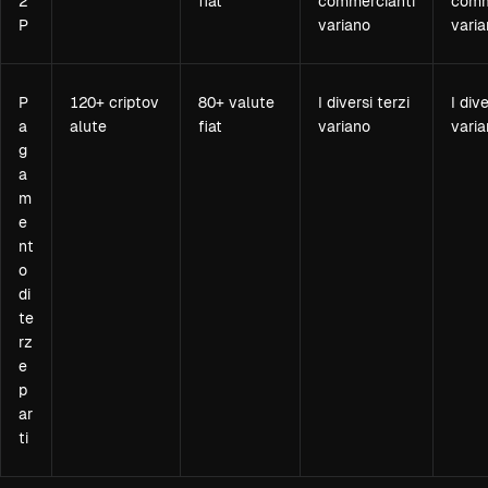
2
fiat
commercianti
comm
P
variano
vari
P
120+ criptov
80+ valute
I diversi terzi
I dive
a
alute
fiat
variano
vari
g
a
m
e
nt
o
di
te
rz
e
p
ar
ti