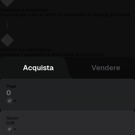
2
Esaminare e Confermare
Controlla due volte le tariffe, le commissioni e i dettagli dell'ordine.
3
Ottieni la tua criptovaluta
Completa il pagamento e ricevi subito le criptovalute.
Acquista
Vendere
Paga
Ricevi
0.00