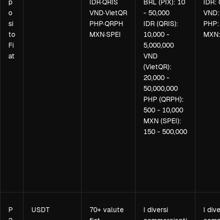
p
IDR·QRIS
BRL (PIX): 10
IDR:
o
VND·VietQR
- 50,000
VND:
si
PHP·QRPH
IDR (QRIS):
PHP:
to
MXN·SPEI
10,000 -
MXN:
Fi
5,000,000
at
VND
(VietQR):
20,000 -
50,000,000
PHP (QRPH):
500 - 10,000
MXN (SPEI):
150 - 500,000
P
USDT
70+ valute
I diversi
I dive