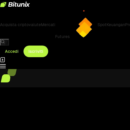
Acquista criptovalute
Mercati
Spot
Keuangan
Pr
Futures
/
Accedi
Iscriviti