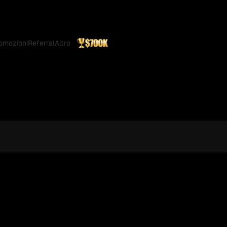
omozioni
Referral
Altro