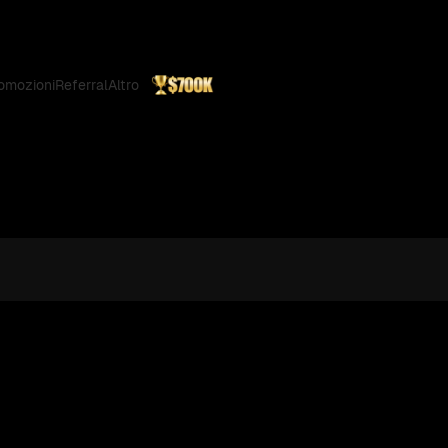
omozioni
Referral
Altro