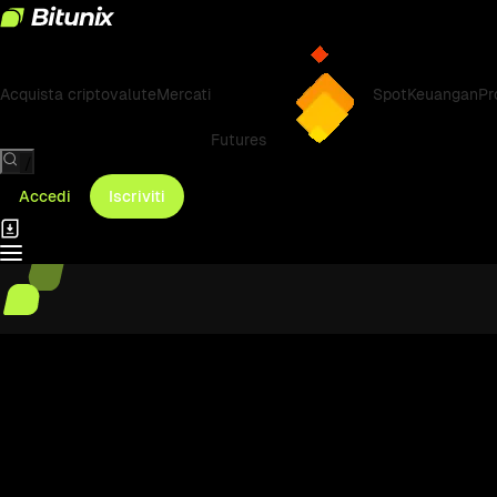
Acquista criptovalute
Mercati
Spot
Keuangan
Pr
Futures
/
Accedi
Iscriviti