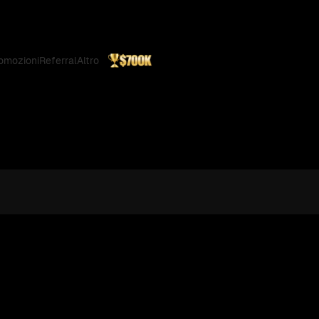
omozioni
Referral
Altro