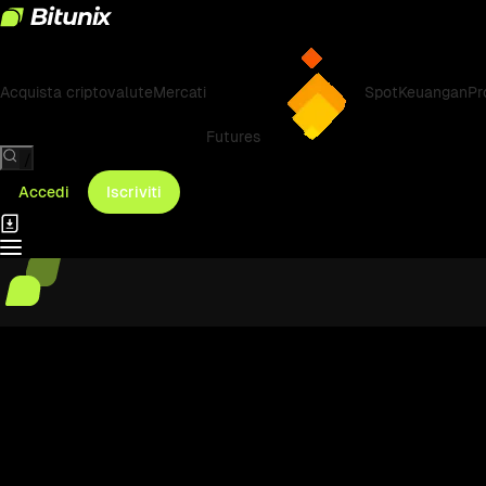
Acquista criptovalute
Mercati
Spot
Keuangan
Pr
Futures
/
Accedi
Iscriviti