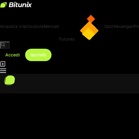
Acquista criptovalute
Mercati
Spot
Keuangan
Pr
Futures
/
Accedi
Iscriviti