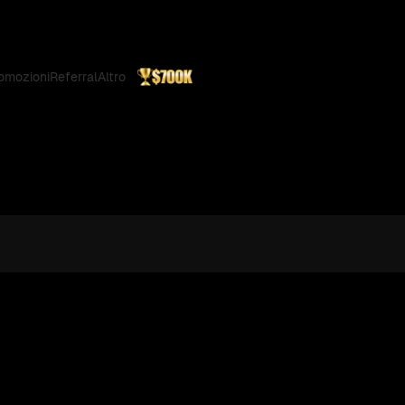
omozioni
Referral
Altro