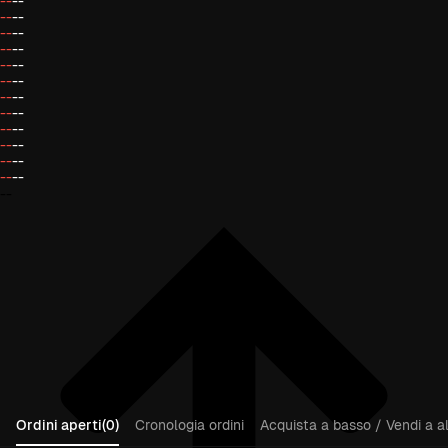
--
--
--
--
--
--
--
--
--
--
--
--
--
--
--
--
--
--
--
--
--
--
--
--
--
Ordini aperti(0)
Cronologia ordini
Acquista a basso / Vendi a al