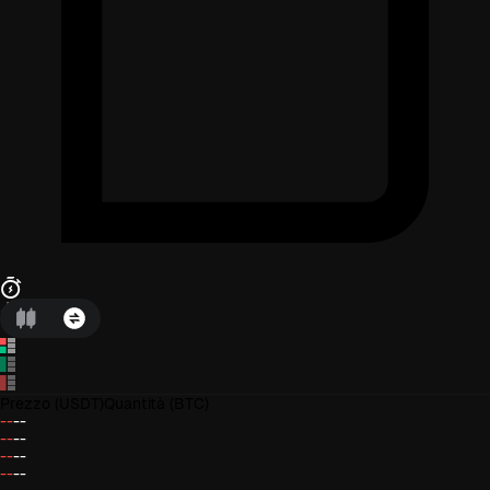
Prezzo
(USDT)
Quantità
(BTC)
--
--
--
--
--
--
--
--