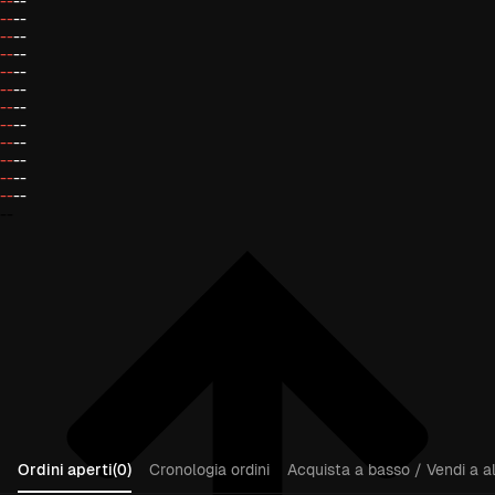
--
--
--
--
--
--
--
--
--
--
--
--
--
--
--
--
--
--
--
--
--
--
--
--
--
Ordini aperti(0)
Cronologia ordini
Acquista a basso / Vendi a al