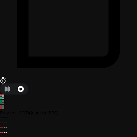
Prezzo
(USDT)
Quantità
(BTC)
--
--
--
--
--
--
--
--