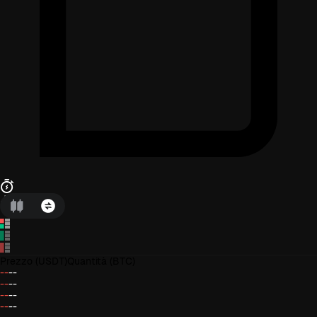
Prezzo
(USDT)
Quantità
(BTC)
--
--
--
--
--
--
--
--