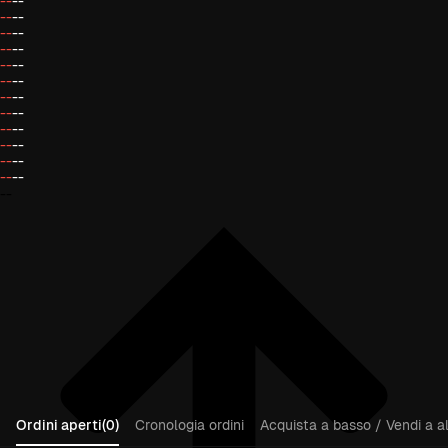
--
--
--
--
--
--
--
--
--
--
--
--
--
--
--
--
--
--
--
--
--
--
--
--
--
Ordini aperti(0)
Cronologia ordini
Acquista a basso / Vendi a al