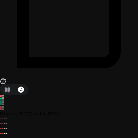
Prezzo
(USDT)
Quantità
(BTC)
--
--
--
--
--
--
--
--