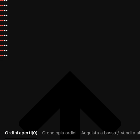
--
--
--
--
--
--
--
--
--
--
--
--
--
--
--
--
--
--
--
--
--
--
--
--
--
Ordini aperti(0)
Cronologia ordini
Acquista a basso / Vendi a al