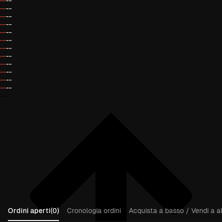
--
--
--
--
--
--
--
--
--
--
--
--
--
--
--
--
--
--
--
--
--
--
--
--
--
Ordini aperti(0)
Cronologia ordini
Acquista a basso / Vendi a al