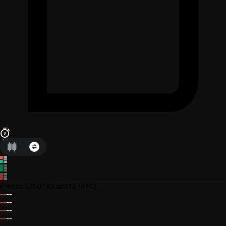
Prezzo
(USDT)
Quantità
(BTC)
--
--
--
--
--
--
--
--