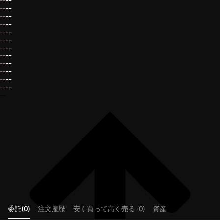
--
--
--
--
--
--
--
--
--
--
--
--
--
--
--
--
--
--
--
--
--
--
--
--
--
委託(0)
注文履歴
安く買って高く売る (0)
資産