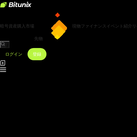
暗号資産購入
市場
現物
ファイナンス
イベント
紹介リ
先物
/
ログイン
登録