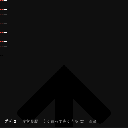
--
--
--
--
--
--
--
--
--
--
--
--
--
--
--
--
--
--
--
--
--
--
--
--
--
委託(0)
注文履歴
安く買って高く売る (0)
資産