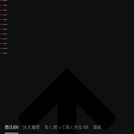
--
--
--
--
--
--
--
--
--
--
--
--
--
--
--
--
--
--
--
--
--
--
--
--
--
委託(0)
注文履歴
安く買って高く売る (0)
資産