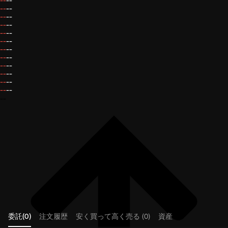
--
--
--
--
--
--
--
--
--
--
--
--
--
--
--
--
--
--
--
--
--
--
--
--
--
委託(0)
注文履歴
安く買って高く売る (0)
資産