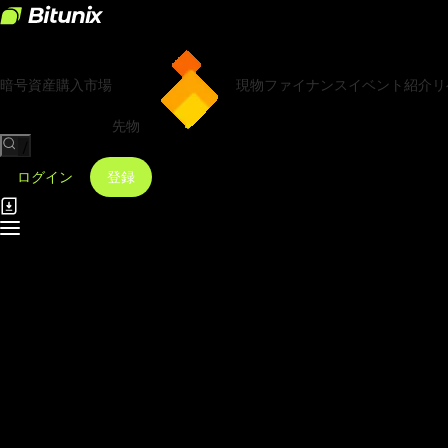
暗号資産購入
市場
現物
ファイナンス
イベント
紹介リ
先物
/
ログイン
登録