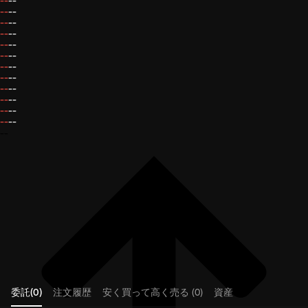
--
--
--
--
--
--
--
--
--
--
--
--
--
--
--
--
--
--
--
--
--
--
--
--
--
委託(0)
注文履歴
安く買って高く売る (0)
資産