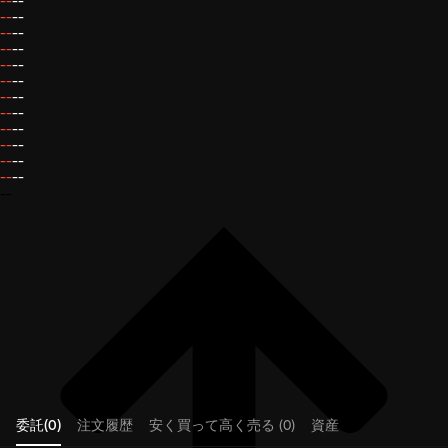
--
--
--
--
--
--
--
--
--
--
--
--
--
--
--
--
--
--
--
--
--
--
--
--
--
委託(0)
注文履歴
安く買って高く売る (0)
資産