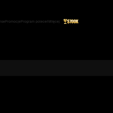
nse
Promocje
Program poleceń
Więcej