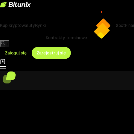
Kup kryptowaluty
Rynki
Spot
Fina
Kontrakty terminowe
/
Zaloguj się
Zarejestruj się