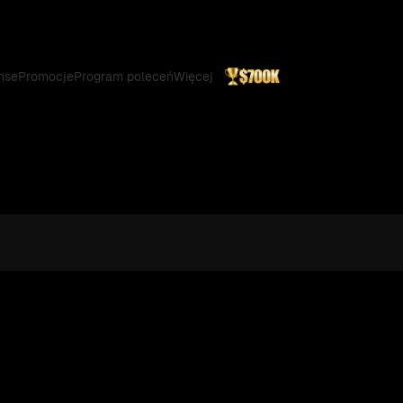
nse
Promocje
Program poleceń
Więcej