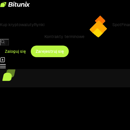
Kup kryptowaluty
Rynki
Spot
Fina
Kontrakty terminowe
/
Zaloguj się
Zarejestruj się