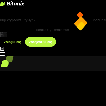
Kup kryptowaluty
Rynki
Spot
Fina
Kontrakty terminowe
/
Zaloguj się
Zarejestruj się