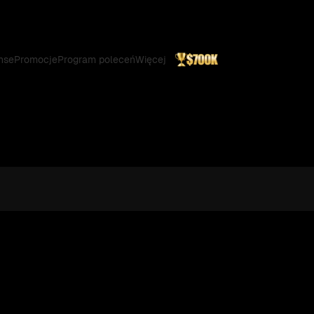
nse
Promocje
Program poleceń
Więcej