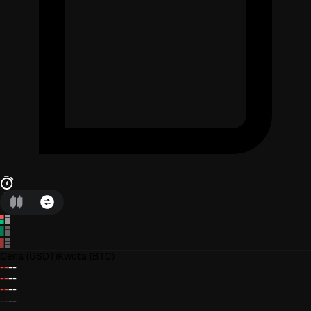
Cena
(USDT)
Kwota
(BTC)
--
--
--
--
--
--
--
--