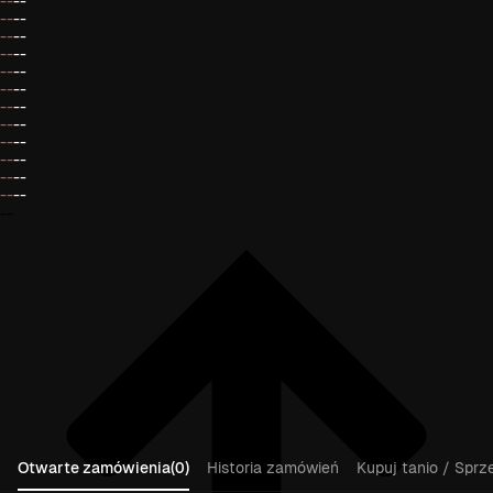
--
--
--
--
--
--
--
--
--
--
--
--
--
--
--
--
--
--
--
--
--
--
--
--
--
Otwarte zamówienia(0)
Historia zamówień
Kupuj tanio / Sprz