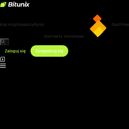
Kup kryptowaluty
Rynki
Spot
Fina
Kontrakty terminowe
/
Zaloguj się
Zarejestruj się