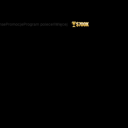
nse
Promocje
Program poleceń
Więcej