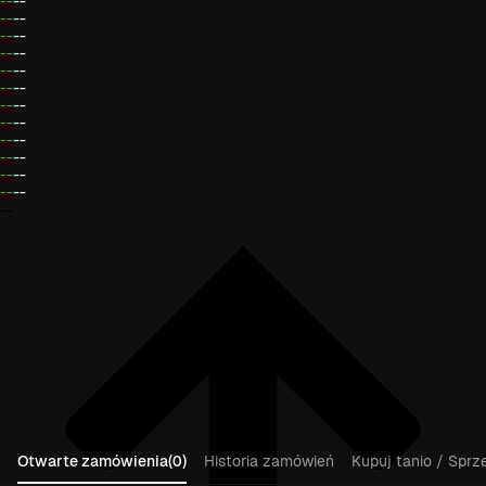
--
--
--
--
--
--
--
--
--
--
--
--
--
--
--
--
--
--
--
--
--
--
--
--
--
Otwarte zamówienia(0)
Historia zamówień
Kupuj tanio / Sprz