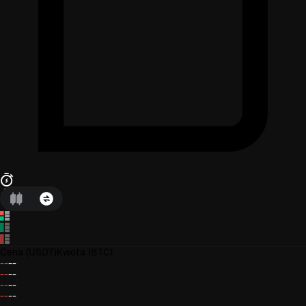
Cena
(USDT)
Kwota
(BTC)
--
--
--
--
--
--
--
--