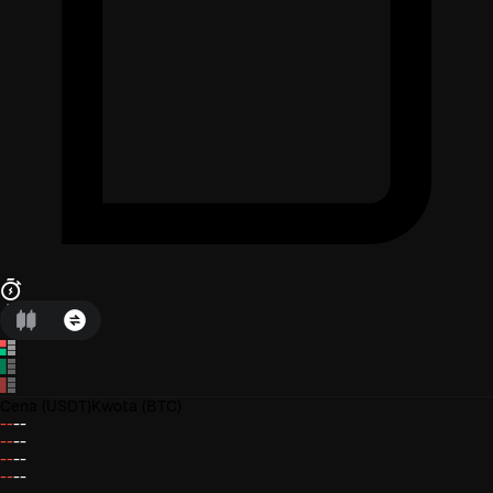
Cena
(USDT)
Kwota
(BTC)
--
--
--
--
--
--
--
--