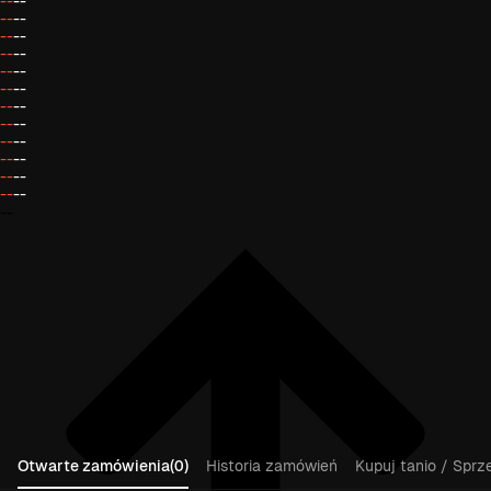
--
--
--
--
--
--
--
--
--
--
--
--
--
--
--
--
--
--
--
--
--
--
--
--
--
Otwarte zamówienia(0)
Historia zamówień
Kupuj tanio / Sprz