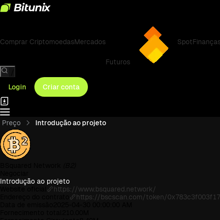
Comprar Criptomoedas
Mercados
Spot
Finança
Futuros
/
Login
Criar conta
Preço
Introdução ao projeto
BSquared Network
(B2)
Negociar
Introdução ao projeto
Website oficial
https://www.bsquared.network/
Endereço do contrato
https://bscscan.com/token/0x783c3f003f
Data de emissão
2025-04-30 00:00:00 AM
Fornecimento total
210.00M