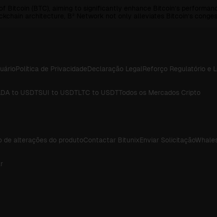
of Bitcoin (BTC), aiming to significantly enhance Bitcoin’s performan
chain architecture, B² Network not only alleviates Bitcoin’s congesti
uário
Política de Privacidade
Declaração Legal
Reforço Regulatório e 
DA to USDT
SUI to USDT
LTC to USDT
Todos os Mercados Cripto
o de alterações do produto
Contactar Bitunix
Enviar Solicitação
Whales
r