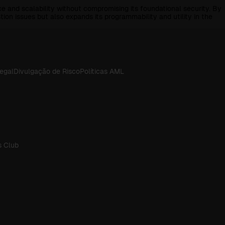
ce and scalability without compromising its foundational security. By
on issues but also expands its programmability and utility in the
Legal
Divulgação de Risco
Políticas AML
 Club