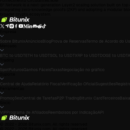
Fornecimento Circulante
8.40M
B² Network is a next-generation Layer2 scaling solution built on top 
integrating zero-knowledge proofs (ZKP) and adopting a modular block
broader crypto ecosystem.
Empresa
Sobre Bitunix
Anúncios
Blog
Prova de Reservas
Termo de Acordo do Us
Mercado
BTC to USDT
ETH to USDT
SOL to USDT
XRP to USDT
DOGE to USDT
A
Trading
Spot
Futuros
Ganhos Fáceis
Taxas
Negociação no gráfico
Suporte
Central de Ajuda
Relatório Fiscal
Verificação Oficial
Sugestões
Registr
Ferramentas
Promoções
Central de Tarefas
P2P Trading
Bitunix Card
Terceiros
Baixa
Socio
VIP
Programa de Afiliados
Reembolsos por Indicação
API
© 2022 - 2026 Bitunix.com. All rights reserved
© 2022 - 2026 Bitunix.com. All rights reserved