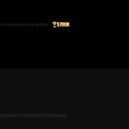
s
Promoções
Indicação
Mais
172c6Ac5AC700218a357d2D66Ee2a2