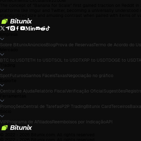
Fornecimento Circulante
10.00M
The concept of "Banana for Scale" first gained traction on Reddit i
platforms like Imgur and Twitter, becoming a universally understood
standardized size and amusing contrast when paired with items of v
Empresa
Sobre Bitunix
Anúncios
Blog
Prova de Reservas
Termo de Acordo do Us
Mercado
BTC to USDT
ETH to USDT
SOL to USDT
XRP to USDT
DOGE to USDT
A
Trading
Spot
Futuros
Ganhos Fáceis
Taxas
Negociação no gráfico
Suporte
Central de Ajuda
Relatório Fiscal
Verificação Oficial
Sugestões
Registr
Ferramentas
Promoções
Central de Tarefas
P2P Trading
Bitunix Card
Terceiros
Baixa
Socio
VIP
Programa de Afiliados
Reembolsos por Indicação
API
© 2022 - 2026 Bitunix.com. All rights reserved
© 2022 - 2026 Bitunix.com. All rights reserved