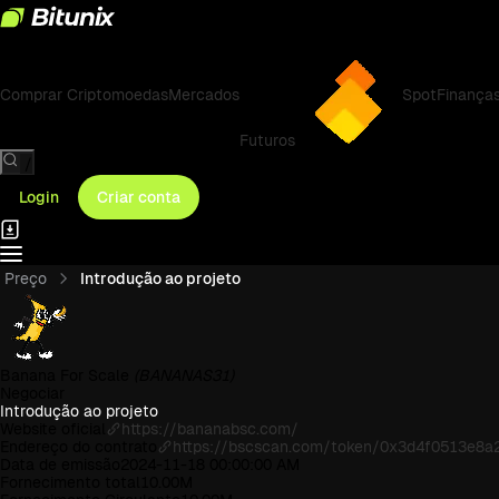
Comprar Criptomoedas
Mercados
Spot
Finança
Futuros
/
Login
Criar conta
Preço
Introdução ao projeto
Banana For Scale
(BANANAS31)
Negociar
Introdução ao projeto
Website oficial
https://bananabsc.com/
Endereço do contrato
https://bscscan.com/token/0x3d4f0513e8
Data de emissão
2024-11-18 00:00:00 AM
Fornecimento total
10.00M