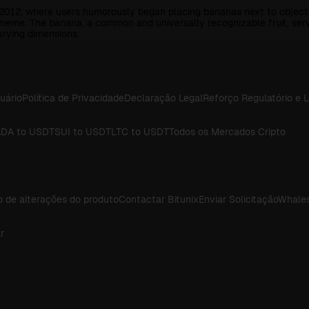
n 2012, where users humorously began placing bananas next to objects
 meme. The banana, a common and universally recognizable fruit, serv
arying dimensions.
uário
Política de Privacidade
Declaração Legal
Reforço Regulatório e 
DA to USDT
SUI to USDT
LTC to USDT
Todos os Mercados Cripto
o de alterações do produto
Contactar Bitunix
Enviar Solicitação
Whales
r