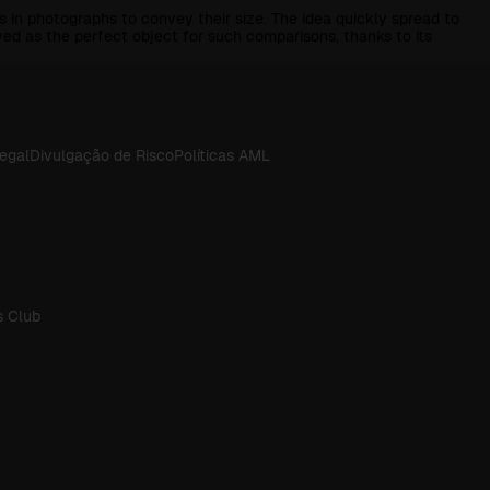
 in photographs to convey their size. The idea quickly spread to
ed as the perfect object for such comparisons, thanks to its
Legal
Divulgação de Risco
Políticas AML
 Club