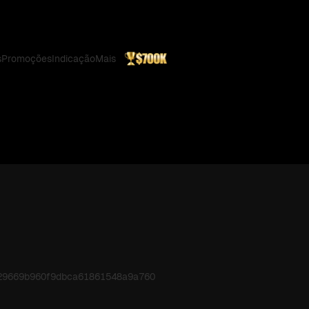
s
Promoções
Indicação
Mais
a29669b960f9dbca61861548a9a760