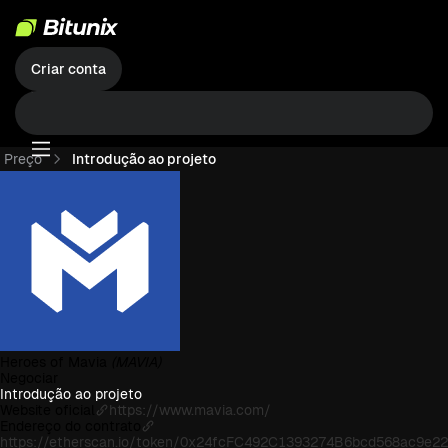
Criar conta
Preço
Introdução ao projeto
Heroes of Mavia
(MAVIA)
Negociar
Introdução ao projeto
Website oficial
https://www.mavia.com/
Endereço do contrato
https://etherscan.io/token/0x24fcFC492C1393274B6bcd568ac9e2