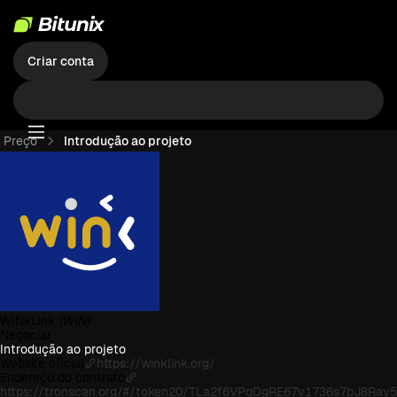
Criar conta
Preço
Introdução ao projeto
WINkLink
(WIN)
Negociar
Introdução ao projeto
Website oficial
https://winklink.org/
Endereço do contrato
https://tronscan.org/#/token20/TLa2f6VPqDgRE67v1736s7bJ8Ray