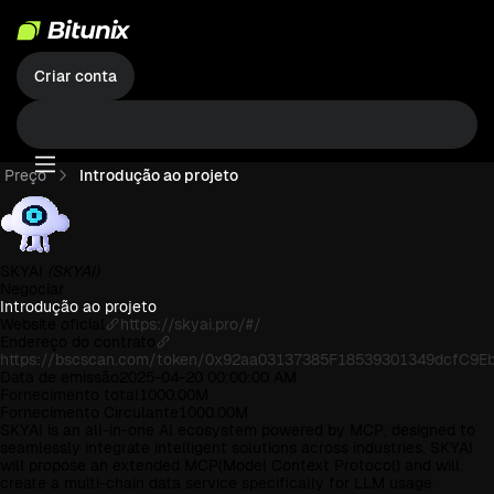
Criar conta
Preço
Introdução ao projeto
SKYAI
(SKYAI)
Negociar
Introdução ao projeto
Website oficial
https://skyai.pro/#/
Endereço do contrato
https://bscscan.com/token/0x92aa03137385F18539301349dcfC9E
Data de emissão
2025-04-20 00:00:00 AM
Fornecimento total
1000.00M
Fornecimento Circulante
1000.00M
SKYAI is an all-in-one AI ecosystem powered by MCP, designed to
seamlessly integrate intelligent solutions across industries. SKYAI
will propose an extended MCP(Model Context Protocol) and will
create a multi-chain data service specifically for LLM usage