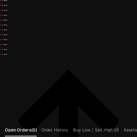
--
--
--
--
--
--
--
--
--
--
--
--
--
--
--
--
--
--
--
--
--
--
--
--
--
Open Orders(0)
Order History
Buy Low / Sell High (0)
Assets