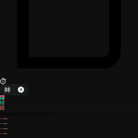
Price
(USDT)
Amount
(BTC)
--
--
--
--
--
--
--
--