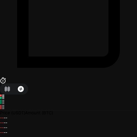
Price
(USDT)
Amount
(BTC)
--
--
--
--
--
--
--
--