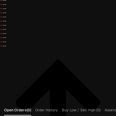
--
--
--
--
--
--
--
--
--
--
--
--
--
--
--
--
--
--
--
--
--
--
--
--
--
Open Orders(0)
Order History
Buy Low / Sell High (0)
Assets