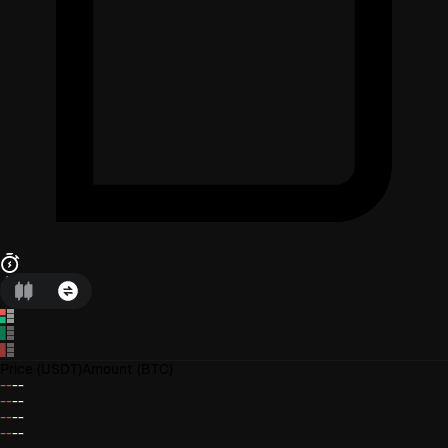
Price
(USDT)
Amount
(BTC)
--
--
--
--
--
--
--
--