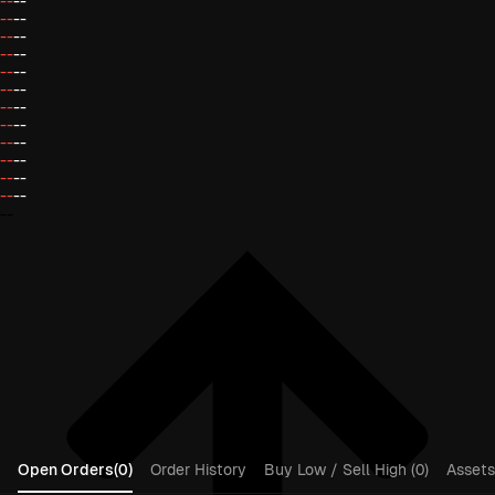
--
--
--
--
--
--
--
--
--
--
--
--
--
--
--
--
--
--
--
--
--
--
--
--
--
Open Orders(0)
Order History
Buy Low / Sell High (0)
Assets