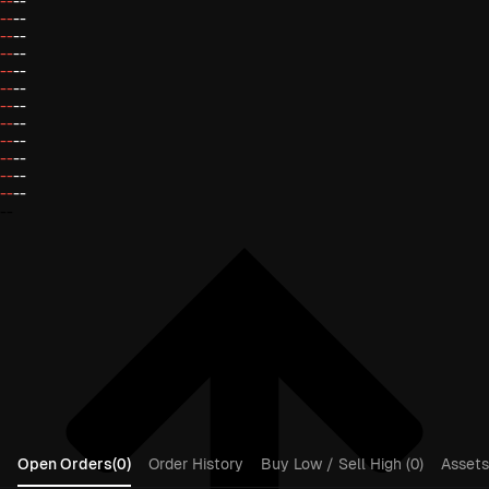
--
--
--
--
--
--
--
--
--
--
--
--
--
--
--
--
--
--
--
--
--
--
--
--
--
Open Orders(0)
Order History
Buy Low / Sell High (0)
Assets