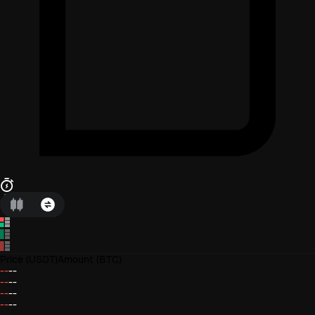
Price
(USDT)
Amount
(BTC)
--
--
--
--
--
--
--
--