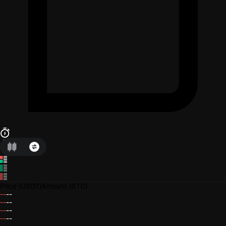
Price
(USDT)
Amount
(BTC)
--
--
--
--
--
--
--
--