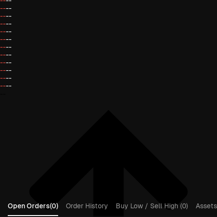
--
--
--
--
--
--
--
--
--
--
--
--
--
--
--
--
--
--
--
--
--
--
--
--
--
Open Orders(0)
Order History
Buy Low / Sell High (0)
Assets