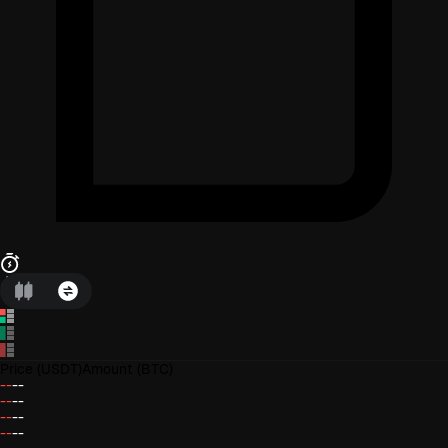
Price
(USDT)
Amount
(BTC)
--
--
--
--
--
--
--
--