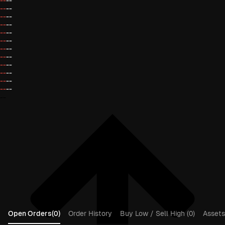
--
--
--
--
--
--
--
--
--
--
--
--
--
--
--
--
--
--
--
--
--
--
--
--
--
Open Orders(0)
Order History
Buy Low / Sell High (0)
Assets