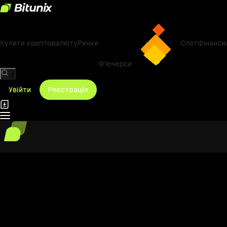
Купити криптовалюту
Ринки
Спот
Фінанси
Ф'ючерси
/
Увійти
Реєстрація