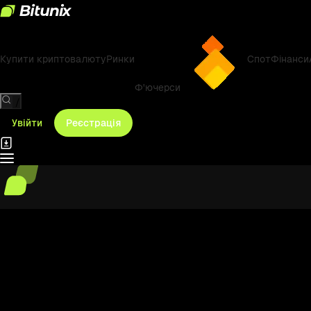
Купити криптовалюту
Ринки
Спот
Фінанси
Ф'ючерси
/
Увійти
Реєстрація