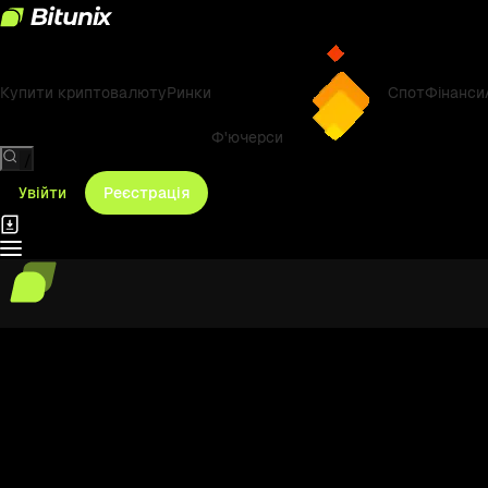
Купити криптовалюту
Ринки
Спот
Фінанси
Ф'ючерси
/
Увійти
Реєстрація