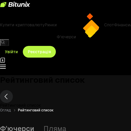
Купити криптовалюту
Ринки
Спот
Фінанси
Ф'ючерси
/
Увійти
Реєстрація
Рейтинговий список
Рейтинговий список
Огляд
Рейтинговий список
Ф'ючерси
Пляма