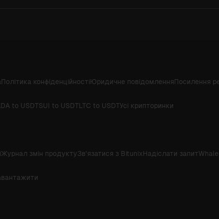
а
Політика конфіденційності
Юридичне повідомлення
Посилення р
DA to USDT
SUI to USDT
LTC to USDT
Усі крипторинки
ї
Журнал змін продукту
Зв'язатися з Bitunix
Надіслати запит
Whale
авантажити