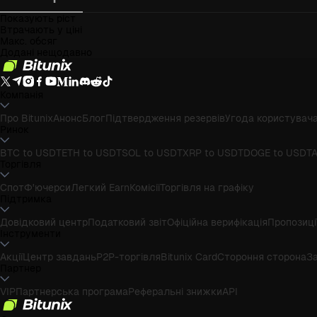
Показують ріст
Втрачають у ціні
Макс. обсяг
Додані нещодавно
Компанія
Про Bitunix
Анонс
Блог
Підтвердження резервів
Угода користувач
Ринок
BTC to USDT
ETH to USDT
SOL to USDT
XRP to USDT
DOGE to USDT
A
Торгівля
Спот
Ф'ючерси
Легкий Earn
Комісії
Торгівля на графіку
Підтримка
Довідковий центр
Податковий звіт
Офіційна верифікація
Пропозиці
Інструменти
Акції
Центр завдань
P2P-торгівля
Bitunix Card
Стороння сторона
З
Партнер
VIP
Партнерська програма
Реферальні знижки
API