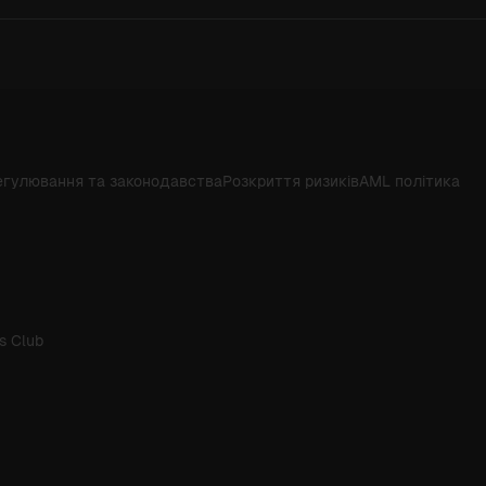
егулювання та законодавства
Розкриття ризиків
AML політика
s Club