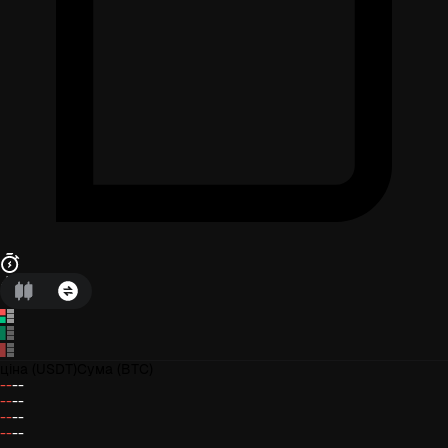
ціна
(USDT)
Сума
(BTC)
--
--
--
--
--
--
--
--