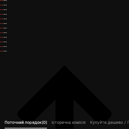
--
--
--
--
--
--
--
--
--
--
--
--
--
--
--
--
--
--
--
--
--
--
--
--
--
Поточний порядок(0)
історична комісія
Купуйте дешево / 