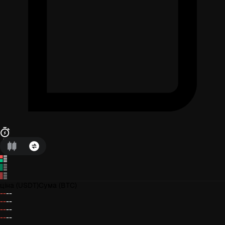
ціна
(USDT)
Сума
(BTC)
--
--
--
--
--
--
--
--