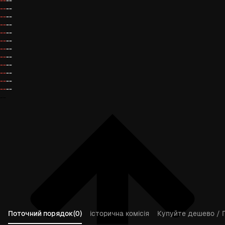
--
--
--
--
--
--
--
--
--
--
--
--
--
--
--
--
--
--
--
--
--
--
--
--
--
Поточний порядок(0)
історична комісія
Купуйте дешево / 