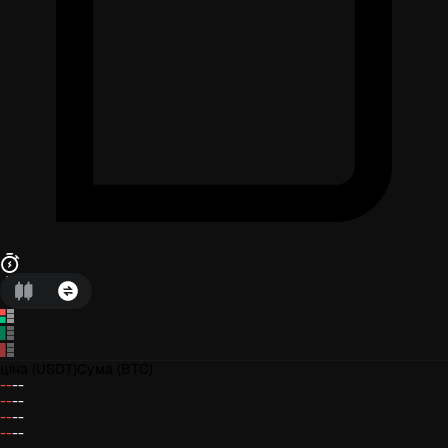
ціна
(USDT)
Сума
(BTC)
--
--
--
--
--
--
--
--