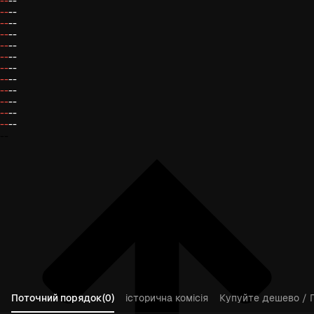
--
--
--
--
--
--
--
--
--
--
--
--
--
--
--
--
--
--
--
--
--
--
--
--
--
Поточний порядок(0)
історична комісія
Купуйте дешево / 