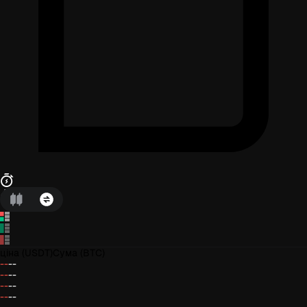
ціна
(USDT)
Сума
(BTC)
--
--
--
--
--
--
--
--