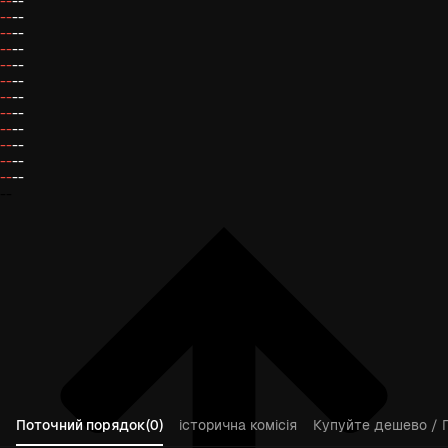
--
--
--
--
--
--
--
--
--
--
--
--
--
--
--
--
--
--
--
--
--
--
--
--
--
Поточний порядок(0)
історична комісія
Купуйте дешево / 