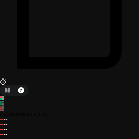
ціна
(USDT)
Сума
(BTC)
--
--
--
--
--
--
--
--