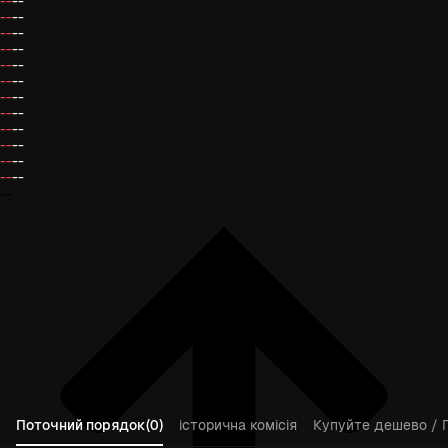
--
--
--
--
--
--
--
--
--
--
--
--
--
--
--
--
--
--
--
--
--
--
--
--
--
Поточний порядок(0)
історична комісія
Купуйте дешево / 