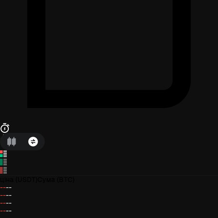
ціна
(USDT)
Сума
(BTC)
--
--
--
--
--
--
--
--