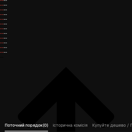
--
--
--
--
--
--
--
--
--
--
--
--
--
--
--
--
--
--
--
--
--
--
--
--
--
Поточний порядок(0)
історична комісія
Купуйте дешево / 