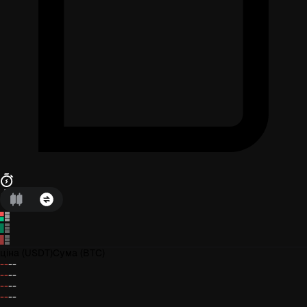
ціна
(USDT)
Сума
(BTC)
--
--
--
--
--
--
--
--