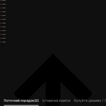
--
--
--
--
--
--
--
--
--
--
--
--
--
--
--
--
--
--
--
--
--
--
--
--
--
Поточний порядок(0)
історична комісія
Купуйте дешево / 