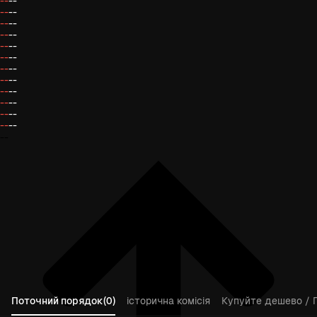
--
--
--
--
--
--
--
--
--
--
--
--
--
--
--
--
--
--
--
--
--
--
--
--
--
Поточний порядок(0)
історична комісія
Купуйте дешево / 