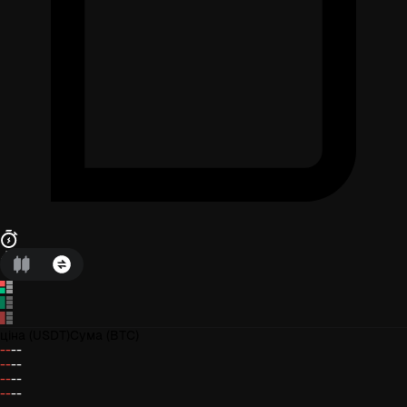
ціна
(USDT)
Сума
(BTC)
--
--
--
--
--
--
--
--